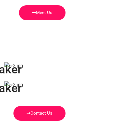
Meet Us
aker
aker
Contact Us