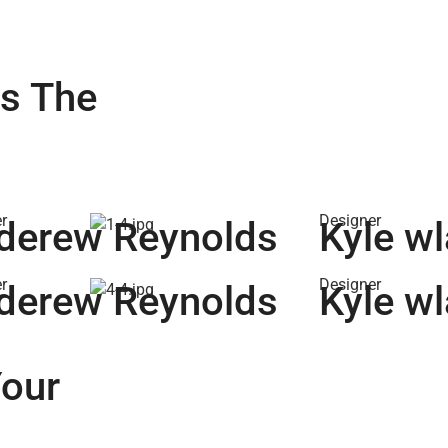
es The
r
Designer
derew Reynolds
Kyle wl
r
Designer
derew Reynolds
Kyle wl
Your