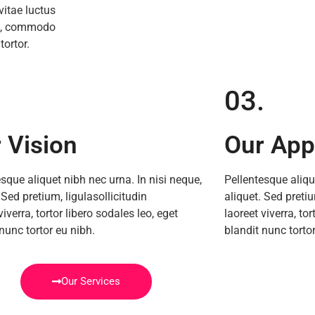
vitae luctus
ng, commodo
tortor.
.
03.
 Vision
Our App
esque aliquet nibh nec urna. In nisi neque,
Pellentesque aliqu
 Sed pretium, ligulasollicitudin
aliquet. Sed pretiu
viverra, tortor libero sodales leo, eget
laoreet viverra, tor
nunc tortor eu nibh.
blandit nunc tortor
Our Services