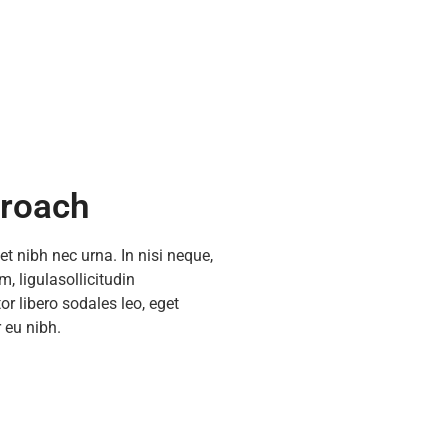
roach
et nibh nec urna. In nisi neque,
m, ligulasollicitudin
tor libero sodales leo, eget
 eu nibh.