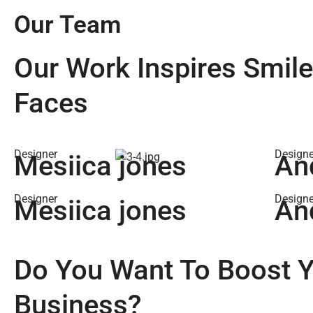
Our Team
Our Work Inspires Smil
Faces
Designer
Designe
Mesiica jones
An
Designer
Designe
Mesiica jones
An
Do You Want To Boost 
Business?