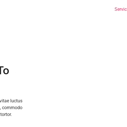
Servi
To
vitae luctus
ng, commodo
tortor.